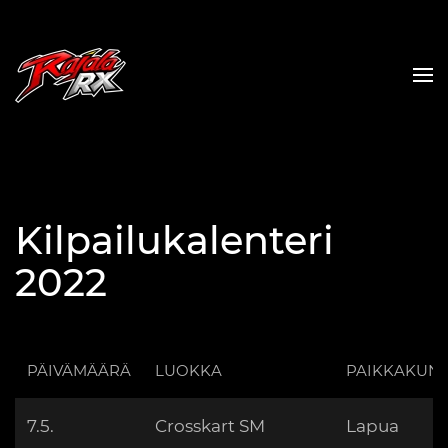
Skip to main content
Kilpailukalenteri
2022
PÄIVÄMÄÄRÄ
LUOKKA
PAIKKAKUN
7.5.
Crosskart SM
Lapua